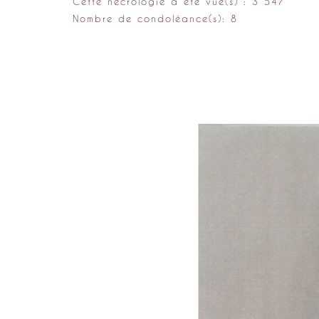
Cette nécrologie a été vue(s) : 3 547
Nombre de condoléance(s): 8