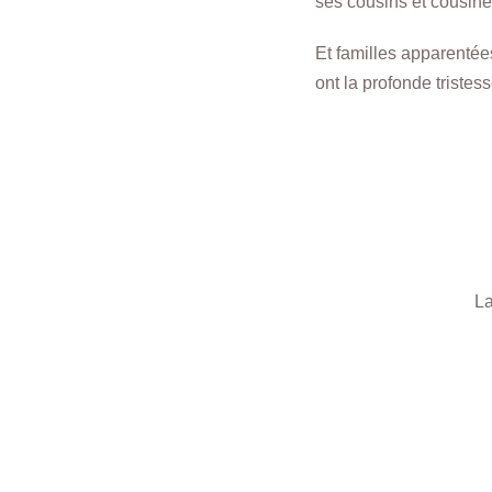
ses cousins et cousine
Et familles apparentée
ont la profonde triste
La