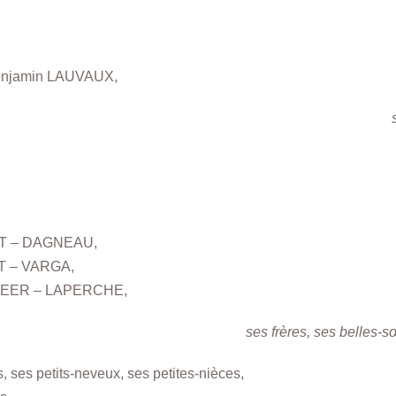
enjamin LAUVAUX,
ET – DAGNEAU,
ET – VARGA,
EBEER – LAPERCHE,
ses frères, ses belles-s
, ses petits-neveux, ses petites-nièces,