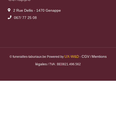
2 Rue Dellis - 1470 Genappe
067/ 77 25 08
UX-W&D
CGV
Mentions
© funerailles-taburiaux.be Powered by
-
/
légales
/ TVA : BE0821.496.562